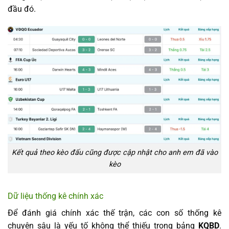
đầu đó.
Kết quả theo kèo đấu cũng được cập nhật cho anh em đã vào
kèo
Dữ liệu thống kê chính xác
Để đánh giá chính xác thế trận, các con số thống kê
chuyên sâu là yếu tố không thể thiếu trong bảng
KQBD
.