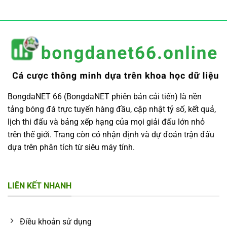
BongdaNET 66 (BongdaNET phiên bản cải tiến) là nền
tảng bóng đá trực tuyến hàng đầu, cập nhật tỷ số, kết quả,
lịch thi đấu và bảng xếp hạng của mọi giải đấu lớn nhỏ
trên thế giới. Trang còn có nhận định và dự đoán trận đấu
dựa trên phân tích từ siêu máy tính.
LIÊN KẾT NHANH
Điều khoản sử dụng