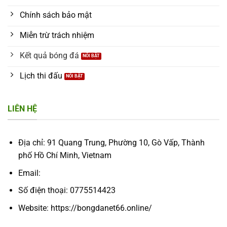
Chính sách bảo mật
Miễn trừ trách nhiệm
Kết quả bóng đá
Lịch thi đấu
LIÊN HỆ
Địa chỉ: 91 Quang Trung, Phường 10, Gò Vấp, Thành
phố Hồ Chí Minh, Vietnam
Email:
Số điện thoại: 0775514423
Website: https://bongdanet66.online/