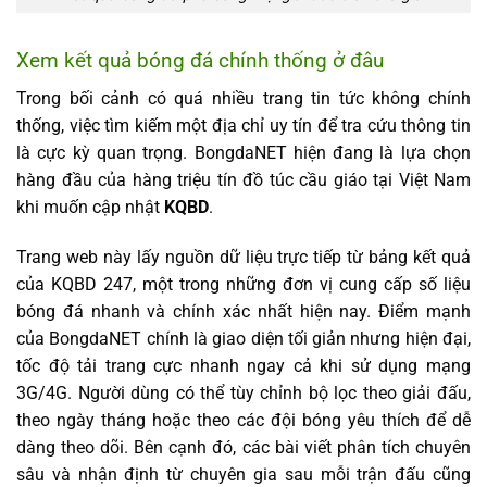
Xem kết quả bóng đá chính thống ở đâu
Trong bối cảnh có quá nhiều trang tin tức không chính
thống, việc tìm kiếm một địa chỉ uy tín để tra cứu thông tin
là cực kỳ quan trọng. BongdaNET hiện đang là lựa chọn
hàng đầu của hàng triệu tín đồ túc cầu giáo tại Việt Nam
khi muốn cập nhật
KQBD
.
Trang web này lấy nguồn dữ liệu trực tiếp từ bảng kết quả
của KQBD 247, một trong những đơn vị cung cấp số liệu
bóng đá nhanh và chính xác nhất hiện nay. Điểm mạnh
của BongdaNET chính là giao diện tối giản nhưng hiện đại,
tốc độ tải trang cực nhanh ngay cả khi sử dụng mạng
3G/4G. Người dùng có thể tùy chỉnh bộ lọc theo giải đấu,
theo ngày tháng hoặc theo các đội bóng yêu thích để dễ
dàng theo dõi. Bên cạnh đó, các bài viết phân tích chuyên
sâu và nhận định từ chuyên gia sau mỗi trận đấu cũng