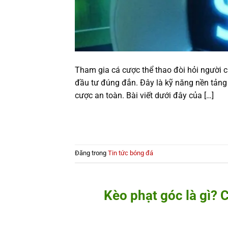
Tham gia cá cược thể thao đòi hỏi người 
đầu tư đúng đắn. Đây là kỹ năng nền tảng 
cược an toàn. Bài viết dưới đây của […]
Đăng trong
Tin tức bóng đá
Kèo phạt góc là gì? 