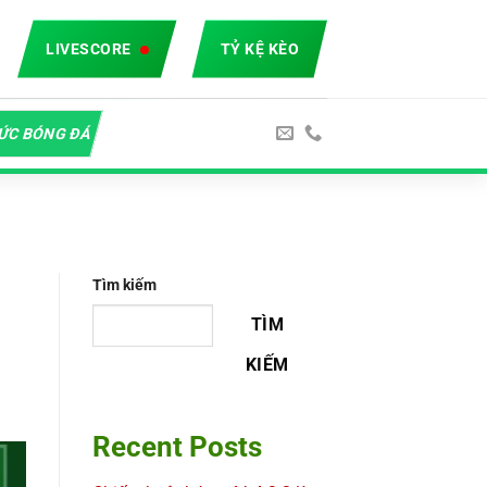
LIVESCORE
TỶ KỆ KÈO
TỨC BÓNG ĐÁ
Tìm kiếm
TÌM
KIẾM
Recent Posts