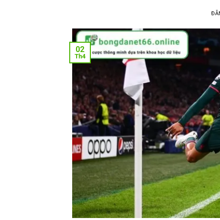
ĐĂ
02
Th4