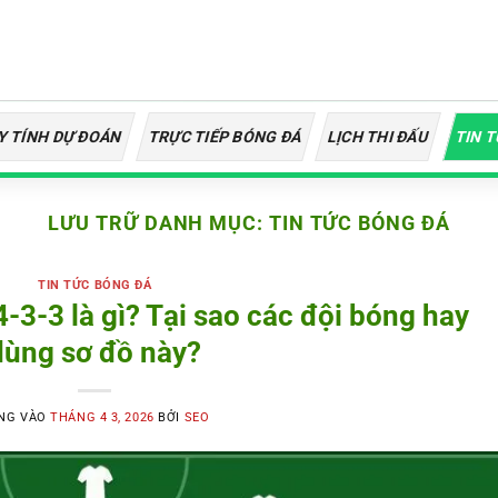
Y TÍNH DỰ ĐOÁN
TRỰC TIẾP BÓNG ĐÁ
LỊCH THI ĐẤU
TIN 
LƯU TRỮ DANH MỤC:
TIN TỨC BÓNG ĐÁ
TIN TỨC BÓNG ĐÁ
-3-3 là gì? Tại sao các đội bóng hay
dùng sơ đồ này?
NG VÀO
THÁNG 4 3, 2026
BỞI
SEO