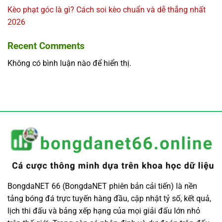
Kèo phạt góc là gì? Cách soi kèo chuẩn và dễ thắng nhất
2026
Recent Comments
Không có bình luận nào để hiển thị.
BongdaNET 66 (BongdaNET phiên bản cải tiến) là nền
tảng bóng đá trực tuyến hàng đầu, cập nhật tỷ số, kết quả,
lịch thi đấu và bảng xếp hạng của mọi giải đấu lớn nhỏ