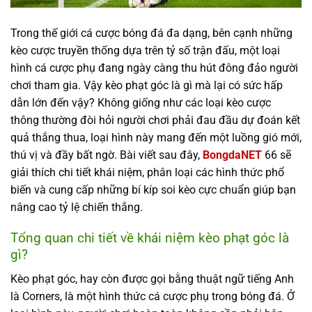
Trong thế giới cá cược bóng đá đa dạng, bên cạnh những
kèo cược truyền thống dựa trên tỷ số trận đấu, một loại
hình cá cược phụ đang ngày càng thu hút đông đảo người
chơi tham gia. Vậy kèo phạt góc là gì mà lại có sức hấp
dẫn lớn đến vậy? Không giống như các loại kèo cược
thông thường đòi hỏi người chơi phải đau đầu dự đoán kết
quả thắng thua, loại hình này mang đến một luồng gió mới,
thú vị và đầy bất ngờ. Bài viết sau đây,
BongdaNET
66 sẽ
giải thích chi tiết khái niệm, phân loại các hình thức phổ
biến và cung cấp những bí kíp soi kèo cực chuẩn giúp bạn
nâng cao tỷ lệ chiến thắng.
Tổng quan chi tiết về khái niệm kèo phạt góc là
gì?
Kèo phạt góc, hay còn được gọi bằng thuật ngữ tiếng Anh
là Corners, là một hình thức cá cược phụ trong bóng đá. Ở